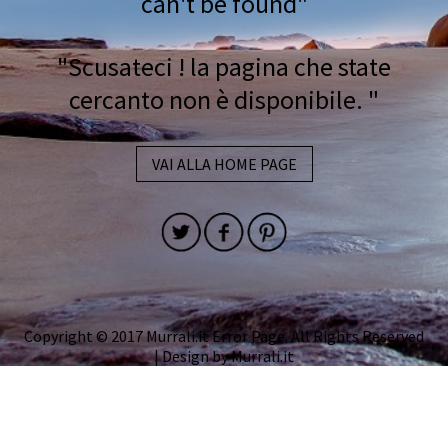
can't be found"
"Scusateci ! la pagina che state
cercanto non è disponibile. "
VAI ALLA HOME PAGE
Copyright © 2017 Murrali.it Error Page. All Rights Reserved
| Design by
Murrali.it